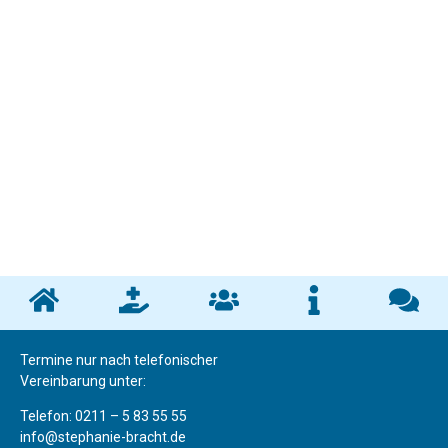
Zum
springen
Inhalt
springen
Termine nur nach telefonischer
Vereinbarung unter:
Telefo
n
: 0211 – 5 83 55 55
info@stephanie-bracht.de